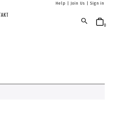
|
|
Help
Join Us
Sign in
TAKT
0