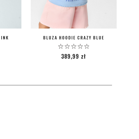
PINK
BLUZA HOODIE CRAZY BLUE
0
389,99
zł
out
of
5