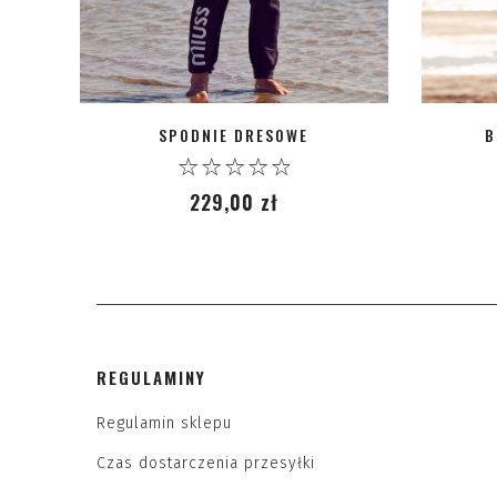
SPODNIE DRESOWE
B
0
229,00
zł
out
of
5
REGULAMINY
Regulamin sklepu
Czas dostarczenia przesyłki