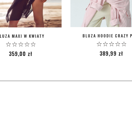
BLUZA HOODIE CRAZY 
LUZA MAXI W KWIATY
0
0
389,99
zł
359,00
zł
out
out
of
of
5
5