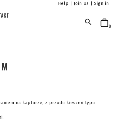
|
|
Help
Join Us
Sign in
TAKT
0
EM
zaniem na kapturze, z przodu kieszeń typu
i.