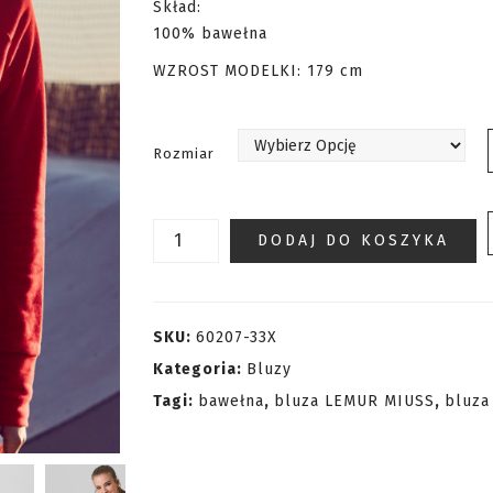
Skład:
100% bawełna
WZROST MODELKI: 179 cm
Rozmiar
ilość
DODAJ DO KOSZYKA
Bluza
ze
sznurkiem
SKU:
60207-33X
Kategoria:
Bluzy
Tagi:
bawełna
,
bluza LEMUR MIUSS
,
bluza