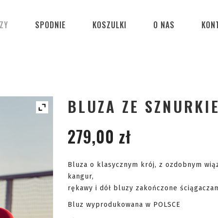
ZY
SPODNIE
KOSZULKI
O NAS
KON
BLUZA ZE SZNURKI
279,00
zł
Bluza o klasycznym krój, z ozdobnym wią
kangur,
rękawy i dół bluzy zakończone ściągaczam
Bluz wyprodukowana w POLSCE